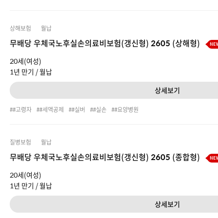
상해보험
월납
무배당 우체국노후실손의료비보험(갱신형) 2605 (상해형)
NE
20세(여성)
1년 만기 /
월납
상세보기
#고령자
#세액공제
#실버
#실손
#요양병원
질병보험
월납
무배당 우체국노후실손의료비보험(갱신형) 2605 (종합형)
NE
20세(여성)
1년 만기 /
월납
상세보기