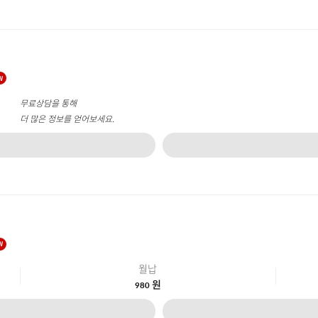
W
무료상담을 통해
더 많은 정보를 얻어보세요.
W
월납
원
980