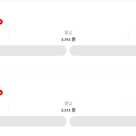
W
월납
원
2,761
W
월납
원
2,511