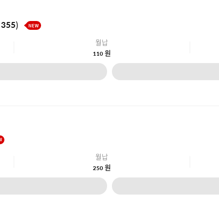
355)
NEW
월납
원
110
W
월납
원
250