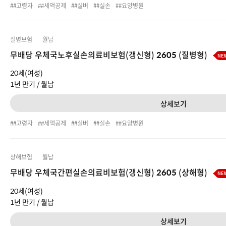
#고령자
#세액공제
#실버
#실손
#요양병원
질병보험
월납
무배당 우체국노후실손의료비보험(갱신형) 2605 (질병형)
NE
20세(여성)
1년 만기 /
월납
상세보기
#고령자
#세액공제
#실버
#실손
#요양병원
상해보험
월납
무배당 우체국간편실손의료비보험(갱신형) 2605 (상해형)
NE
20세(여성)
1년 만기 /
월납
상세보기