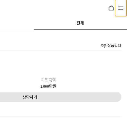
홈으로 이동
전체메뉴 열기
전체
상품필터
가입금액
만원
1,000
상담하기