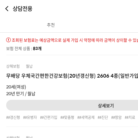
상담전용
뒤로가기
추천
조회된 보험료는 예상금액으로 실제 가입 시 약정에 따라 금액이 상이할 수 있
전체
보험 전체 상품 :
83
개
상해보험
월납
무배당 우체국간편한건강보험(20년갱신형) 2606 4종(일반가입
20세(여성)
20년 만기 /
월납
상세보기
#갱신형
#유병자
#간편가입
#맞춤형
#세액공제
#진단
#항암
#치료