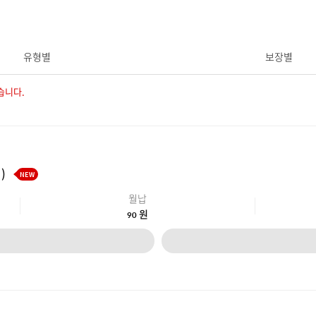
본문 바로가기
유형별
보장별
습니다.
)
NEW
월납
원
90