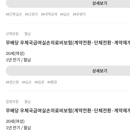
상세보기
#간편실손
#고령자
#세액공제
#실손
#유병자
상해보험
월납
무배당 우체국급여실손의료비보험(계약전환·단체전환·계약재개용)(
20세(여성)
1년 만기 /
월납
상세보기
#갱신형
#실손
#입원
#통원
질병보험
월납
무배당 우체국급여실손의료비보험(계약전환·단체전환·계약재개용)(
20세(여성)
1년 만기 /
월납