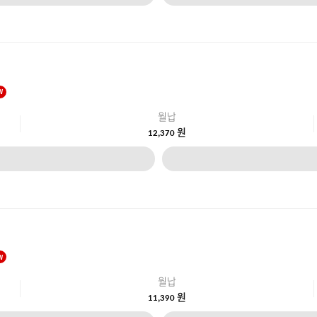
W
월납
원
12,370
W
월납
원
11,390