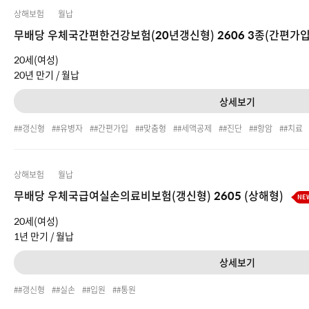
상해보험
월납
무배당 우체국간편한건강보험(20년갱신형) 2606 3종(간편가입
20세(여성)
20년 만기 /
월납
상세보기
#갱신형
#유병자
#간편가입
#맞춤형
#세액공제
#진단
#항암
#치료
상해보험
월납
무배당 우체국급여실손의료비보험(갱신형) 2605 (상해형)
NE
20세(여성)
1년 만기 /
월납
상세보기
#갱신형
#실손
#입원
#통원